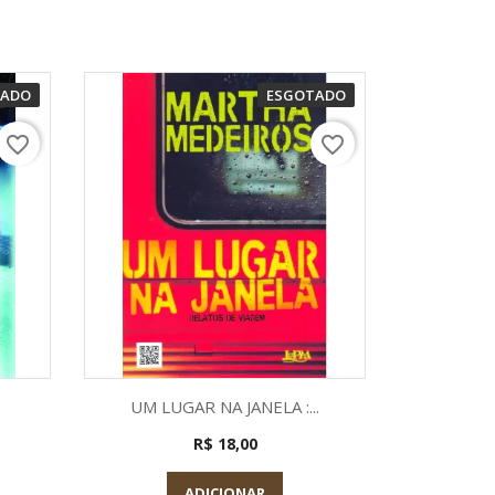
TADO
ESGOTADO
favorite_border
favorite_border
a
Visualização rápida

UM LUGAR NA JANELA :...
R$ 18,00
ADICIONAR