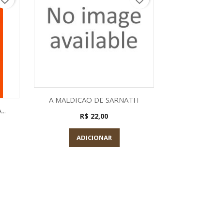
Visualização rápida

A MALDICAO DE SARNATH
a
Visu

..
O RELOJO
R$ 22,00
ADICIONAR
A