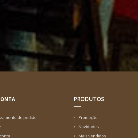
PRODUTOS
CONTA
reamento de pedido
Promoção
r
Novidades
 conta
Mais vendidos