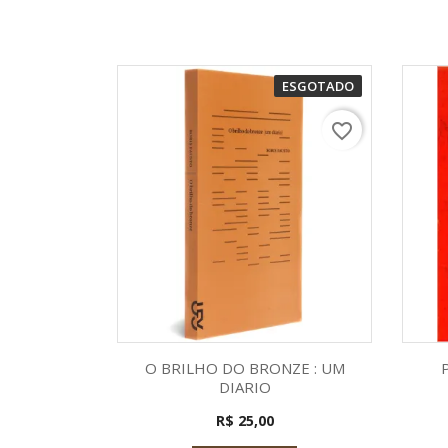
ESGOTADO
favorite_border
Visualização rápida

O BRILHO DO BRONZE : UM
DIARIO
R$ 25,00