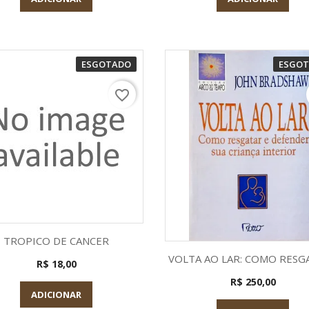
ESGOTADO
ESGO
favorite_border
Visualização rápida

TROPICO DE CANCER
Visualização rápid

VOLTA AO LAR: COMO RESGA
R$ 18,00
R$ 250,00
ADICIONAR