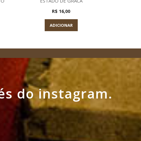
 O
ESTADO DE GRACA
R$ 16,00
A
ADICIONAR
és do instagram.