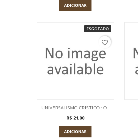
ADICIONAR
ESGOTADO
favorite_border
Visualização rápida

UNIVERSALISMO CRISTICO : O...
R$ 21,00
ADICIONAR