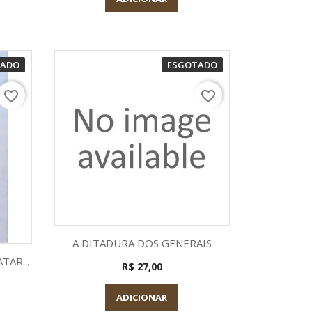
TADO
ESGOTADO
favorite_border
favorite_border
Visualização rápida

A DITADURA DOS GENERAIS
a
TAR...
R$ 27,00
ADICIONAR