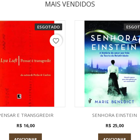
MAIS VENDIDOS
ESGOTADO
ESGO
favorite_border
Visualização rápida
Visualização rápid


PENSAR E TRANSGREDIR
SENHORA EINSTEIN
R$ 16,00
R$ 25,00
ADICIONAR
ADICIONAR