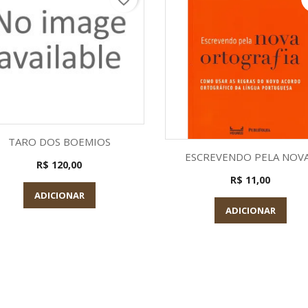
Visualização rápida

TARO DOS BOEMIOS
Visualização rápid

ESCREVENDO PELA NOVA.
R$ 120,00
R$ 11,00
ADICIONAR
ADICIONAR