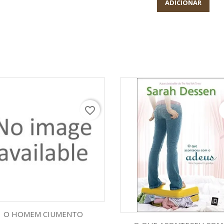
ADICIONAR
favorite_border
f
Visualização rápida

O HOMEM CIUMENTO
Visualização rápid
