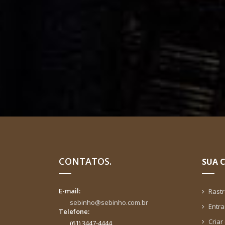
CONTATOS.
SUA 
E-mail:
Rast
sebinho@sebinho.com.br
Entra
Telefone:
Criar
(61) 3447-4444