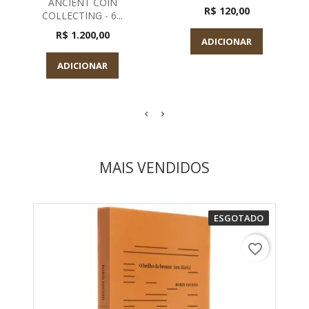
ANCIENT COIN
R$ 120,00
COLLECTING - 6...
R$ 1.200,00
ADICIONAR
ADICIONAR
MAIS VENDIDOS
ESGOTADO
favorite_border