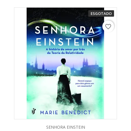
ESGOTADO
favorite_border
SENHORA EINSTEIN