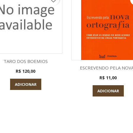
Visualização rápida

TARO DOS BOEMIOS
Visualização rápid

ESCREVENDO PELA NOVA.
R$ 120,00
R$ 11,00
ADICIONAR
ADICIONAR