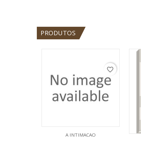
PRODUTOS
favorite_border
Visualização rápida

A INTIMACAO