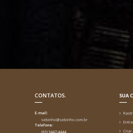
CONTATOS.
SUA 
E-mail:
Rast
sebinho@sebinho.com.br
Entra
Telefone:
Criar
(61) 3447-4444