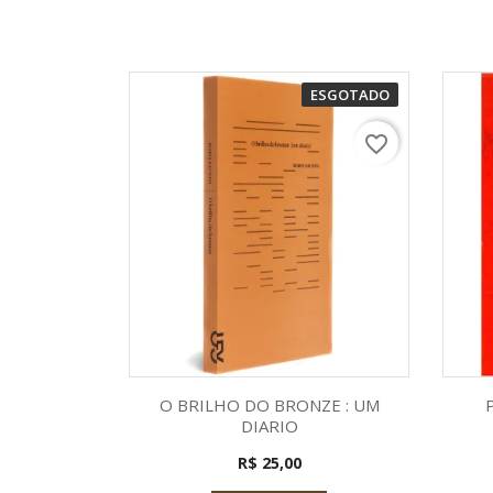
ESGOTADO
favorite_border
Visualização rápida

O BRILHO DO BRONZE : UM
DIARIO
R$ 25,00