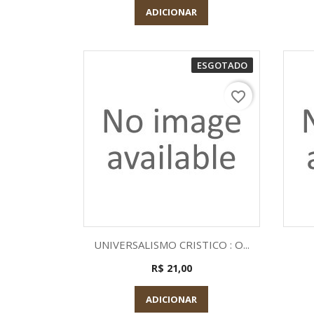
ADICIONAR
ESGOTADO
favorite_border
Visualização rápida

UNIVERSALISMO CRISTICO : O...
R$ 21,00
ADICIONAR