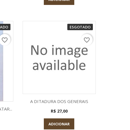
TADO
ESGOTADO
favorite_border
favorite_border
Visualização rápida

A DITADURA DOS GENERAIS
a
TAR...
R$ 27,00
ADICIONAR