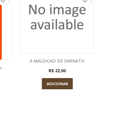
Visualização rápida

A MALDICAO DE SARNATH
a
Visu

..
O RELOJO
R$ 22,00
ADICIONAR
A