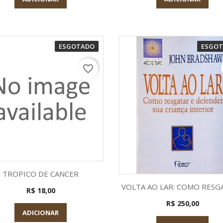
ESGOTADO
ESGO
favorite_border
Visualização rápida

TROPICO DE CANCER
Visualização rápid

VOLTA AO LAR: COMO RESGA
R$ 18,00
R$ 250,00
ADICIONAR