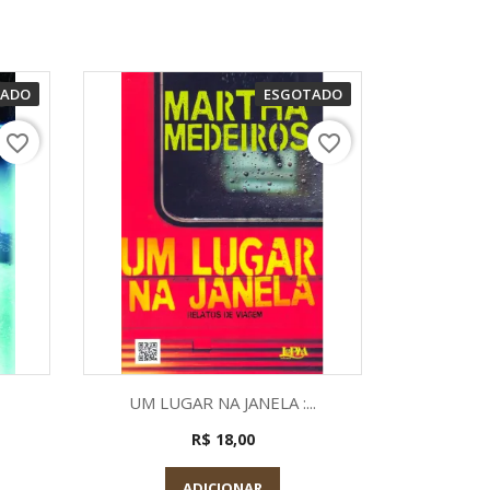
TADO
ESGOTADO
favorite_border
favorite_border
a
Visualização rápida

UM LUGAR NA JANELA :...
R$ 18,00
ADICIONAR