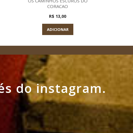
OS CAMINHOS ESCUROS DO
CORACAO
R$ 13,00
A
ADICIONAR
és do instagram.