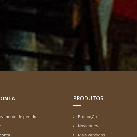
PRODUTOS
CONTA
reamento de pedido
Promoção
r
Novidades
 conta
Mais vendidos