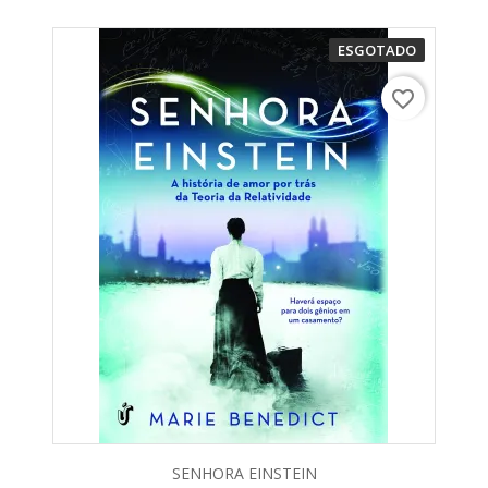
ESGOTADO
favorite_border
SENHORA EINSTEIN