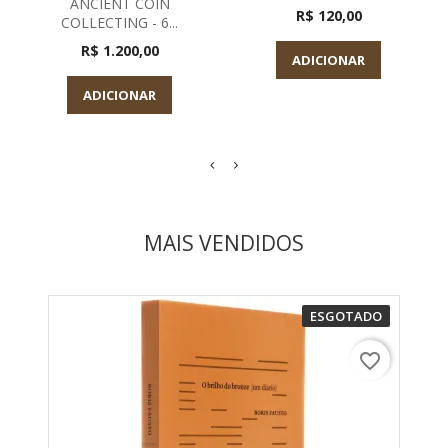
ANCIENT COIN
R$ 120,00
COLLECTING - 6...
R$ 1.200,00
ADICIONAR
ADICIONAR
MAIS VENDIDOS
ESGOTADO
favorite_border