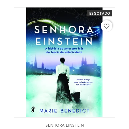
ESGOTADO
favorite_border
SENHORA EINSTEIN