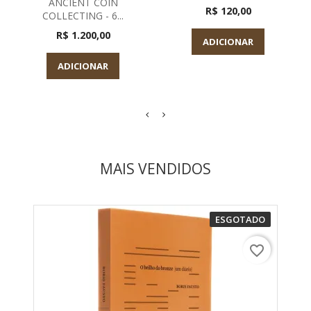
ANCIENT COIN
R$ 120,00
COLLECTING - 6...
R$ 1.200,00
ADICIONAR
ADICIONAR
MAIS VENDIDOS
ESGOTADO
favorite_border