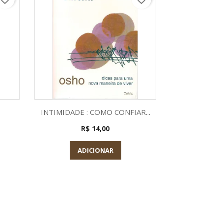
a
Visualização rápida
Visu


INTIMIDADE : COMO CONFIAR...
TUDO QUE E 
R$ 14,00
ADICIONAR
A