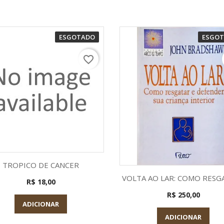
ESGOTADO
ESGO
favorite_border
Visualização rápida

TROPICO DE CANCER
Visualização rápid

VOLTA AO LAR: COMO RESGA
R$ 18,00
R$ 250,00
ADICIONAR
ADICIONAR