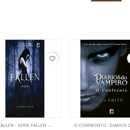
favorite_border
f
Visualização rápida
Visualização rápid


FALLEN - SERIE FALLEN -...
O CONFRONTO : DIARIOS D