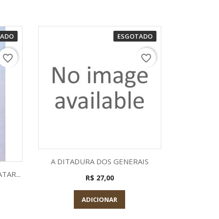
TADO
ESGOTADO
favorite_border
favorite_border
Visualização rápida

A DITADURA DOS GENERAIS
a
TAR...
R$ 27,00
ADICIONAR