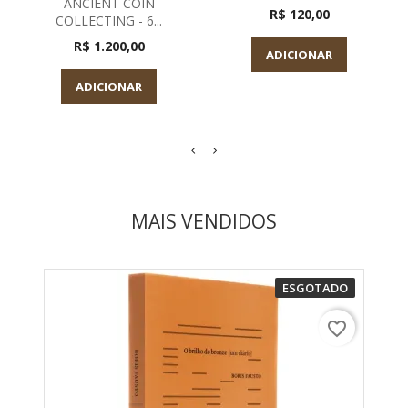
ANCIENT COIN
R$ 120,00
COLLECTING - 6...
R$ 1.200,00
ADICIONAR
ADICIONAR
MAIS VENDIDOS
ESGOTADO
favorite_border