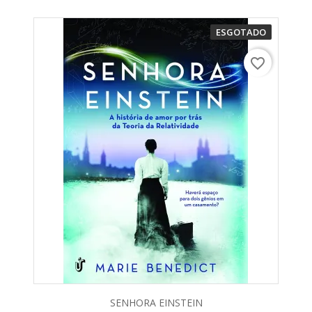
ESGOTADO
favorite_border
SENHORA EINSTEIN