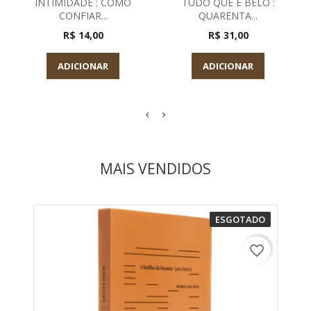
INTIMIDADE : COMO
TUDO QUE E BELO :
CONFIAR...
QUARENTA...
R$ 14,00
R$ 31,00
ADICIONAR
ADICIONAR
MAIS VENDIDOS
ESGOTADO
favorite_border