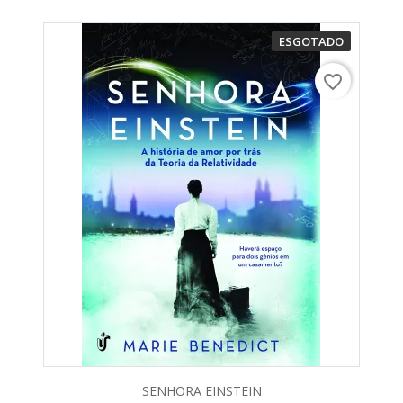
ESGOTADO
favorite_border
SENHORA EINSTEIN