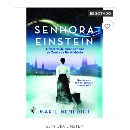
ESGOTADO
favorite_border
SENHORA EINSTEIN