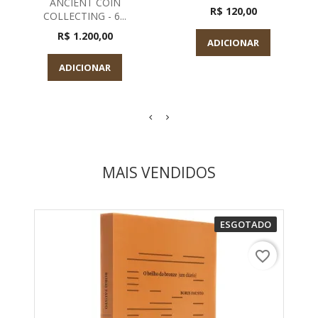
ANCIENT COIN
R$ 120,00
COLLECTING - 6...
R$ 1.200,00
ADICIONAR
ADICIONAR
MAIS VENDIDOS
ESGOTADO
favorite_border