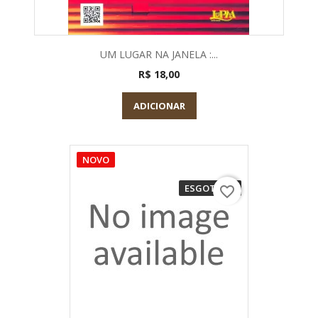
UM LUGAR NA JANELA :...
R$ 18,00
ADICIONAR
NOVO
ESGOTADO
favorite_border