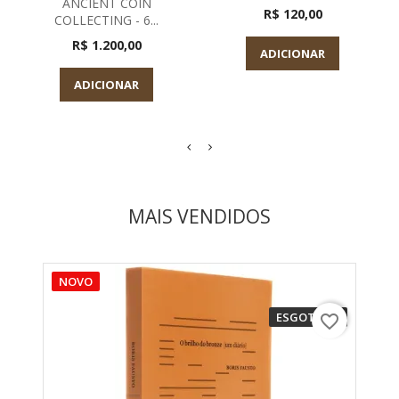
ANCIENT COIN
R$ 120,00
COLLECTING - 6...
R$ 1.200,00
ADICIONAR
ADICIONAR
MAIS VENDIDOS
NOVO
ESGOTADO
favorite_border