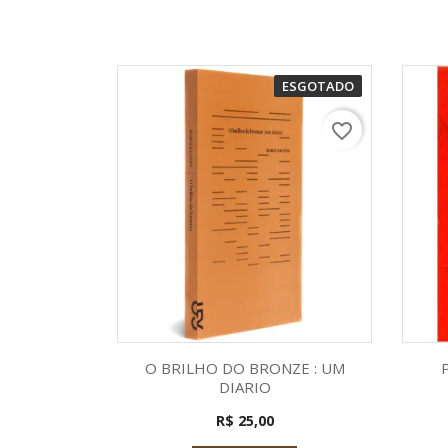
ESGOTADO
favorite_border
Visualização rápida

O BRILHO DO BRONZE : UM
DIARIO
R$ 25,00