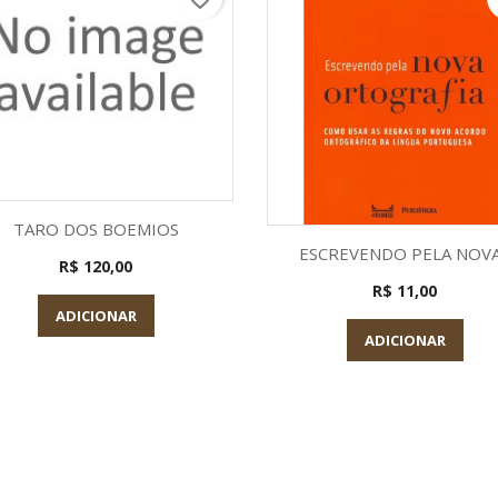
Visualização rápida

TARO DOS BOEMIOS
Visualização rápid

ESCREVENDO PELA NOVA.
R$ 120,00
R$ 11,00
ADICIONAR
ADICIONAR