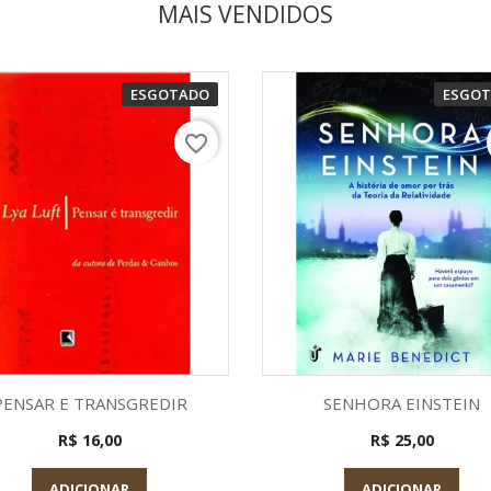
MAIS VENDIDOS
ESGOTADO
ESGO
favorite_border
Visualização rápida
Visualização rápid


PENSAR E TRANSGREDIR
SENHORA EINSTEIN
R$ 16,00
R$ 25,00
ADICIONAR
ADICIONAR