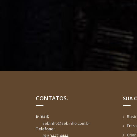
CONTATOS.
SUA 
E-mail:
Rast
sebinho@sebinho.com.br
Entra
Telefone:
Criar
(61) 3447-4444