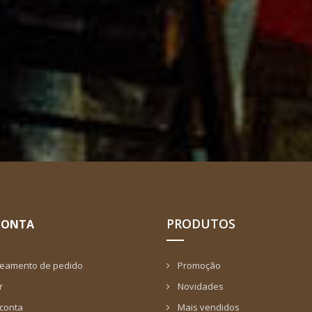
PRODUTOS
CONTA
reamento de pedido
Promoção
r
Novidades
 conta
Mais vendidos