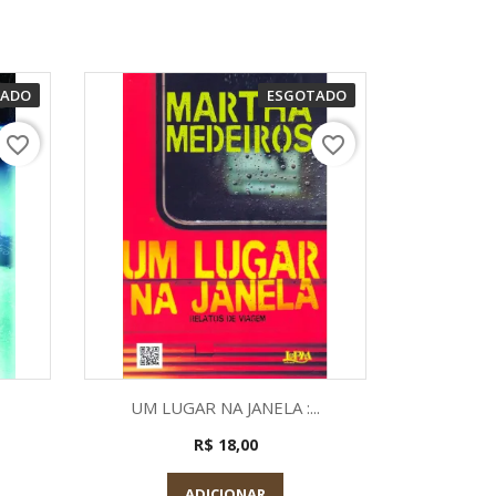
TADO
ESGOTADO
favorite_border
favorite_border
a
Visualização rápida

UM LUGAR NA JANELA :...
R$ 18,00
ADICIONAR