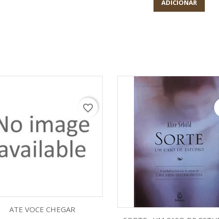
ADICIONAR
favorite_border
f
Visualização rápida

ATE VOCE CHEGAR
Visualização rápid
