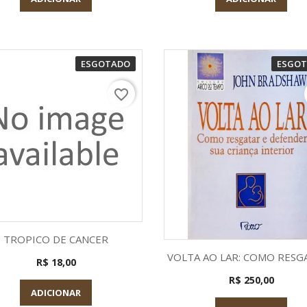
ESGOTADO
ESGO
favorite_border
Visualização rápida

TROPICO DE CANCER
Visualização rápid

VOLTA AO LAR: COMO RESGA
R$ 18,00
R$ 250,00
ADICIONAR