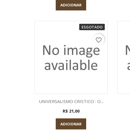
ADICIONAR
ESGOTADO
favorite_border
Visualização rápida

UNIVERSALISMO CRISTICO : O...
R$ 21,00
ADICIONAR