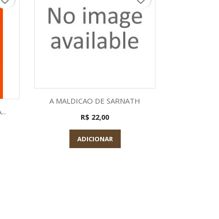
Visualização rápida

A MALDICAO DE SARNATH
a
Visu

..
O RELOJO
R$ 22,00
ADICIONAR
A