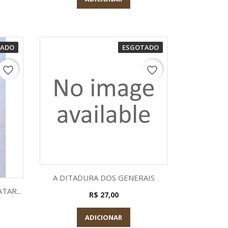
TADO
ESGOTADO
favorite_border
favorite_border
Visualização rápida

A DITADURA DOS GENERAIS
a
TAR...
R$ 27,00
ADICIONAR