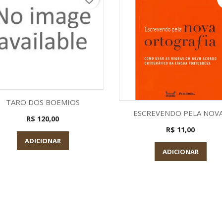
Visualização rápida

TARO DOS BOEMIOS
Visualização rápid

ESCREVENDO PELA NOVA.
R$ 120,00
R$ 11,00
ADICIONAR
ADICIONAR