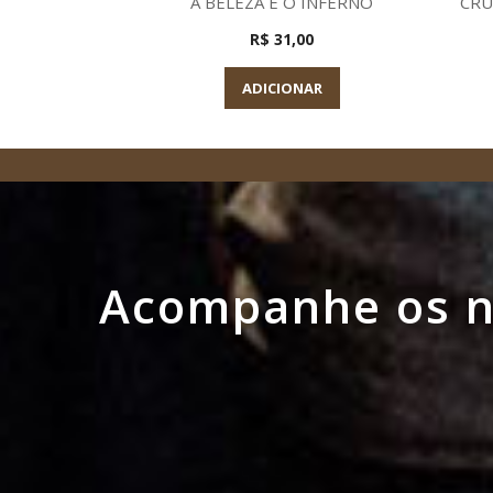
A BELEZA E O INFERNO
CRU
R$ 31,00
ADICIONAR
Acompanhe os no