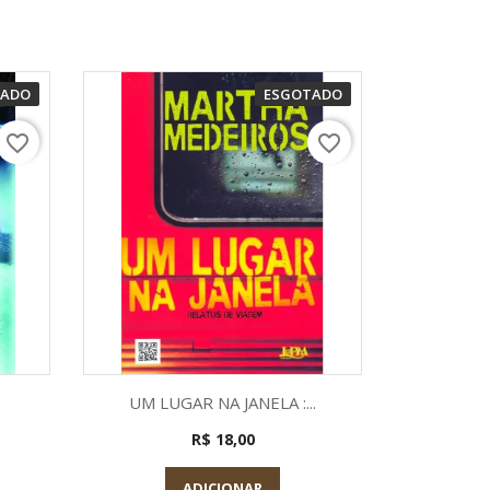
TADO
ESGOTADO
favorite_border
favorite_border
a
Visualização rápida

UM LUGAR NA JANELA :...
R$ 18,00
ADICIONAR