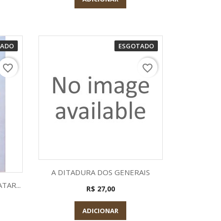
TADO
ESGOTADO
favorite_border
favorite_border
Visualização rápida

A DITADURA DOS GENERAIS
a
TAR...
R$ 27,00
ADICIONAR