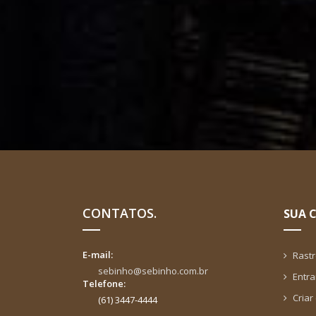
CONTATOS.
SUA 
E-mail:
Rast
sebinho@sebinho.com.br
Entra
Telefone:
Criar
(61) 3447-4444