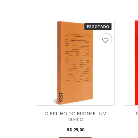
ESGOTADO
favorite_border
Visualização rápida

O BRILHO DO BRONZE : UM
DIARIO
R$ 25,00