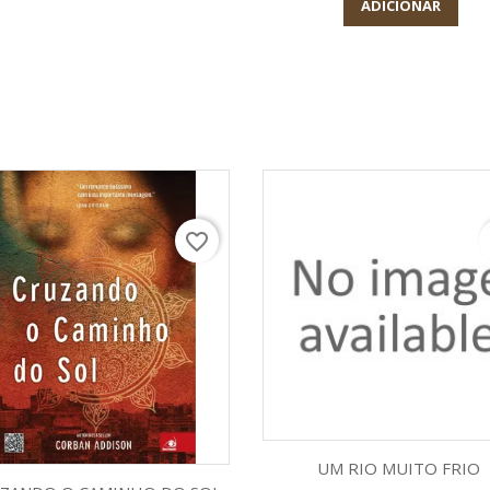
ADICIONAR
favorite_border
f
Visualização rápid

UM RIO MUITO FRIO
Visualização rápida
