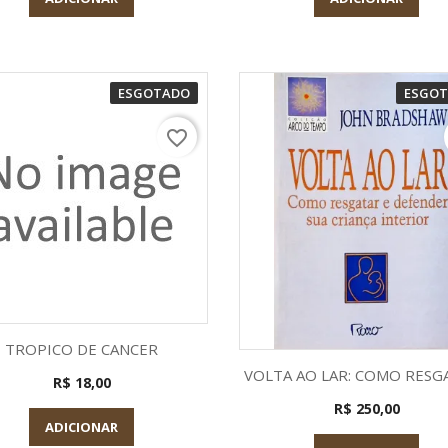
ESGOTADO
ESGO
favorite_border
Visualização rápida

TROPICO DE CANCER
Visualização rápid

VOLTA AO LAR: COMO RESGA
R$ 18,00
R$ 250,00
ADICIONAR