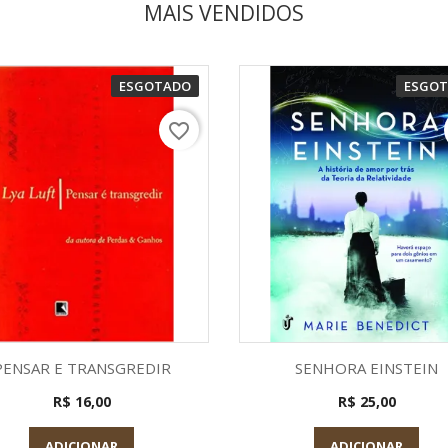
MAIS VENDIDOS
ESGOTADO
ESGO
favorite_border
Visualização rápida
Visualização rápid


PENSAR E TRANSGREDIR
SENHORA EINSTEIN
R$ 16,00
R$ 25,00
ADICIONAR
ADICIONAR