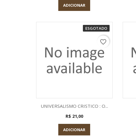
ADICIONAR
ESGOTADO
favorite_border
Visualização rápida

UNIVERSALISMO CRISTICO : O...
R$ 21,00
ADICIONAR