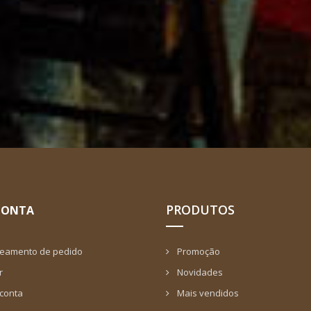
PRODUTOS
CONTA
reamento de pedido
Promoção
r
Novidades
 conta
Mais vendidos