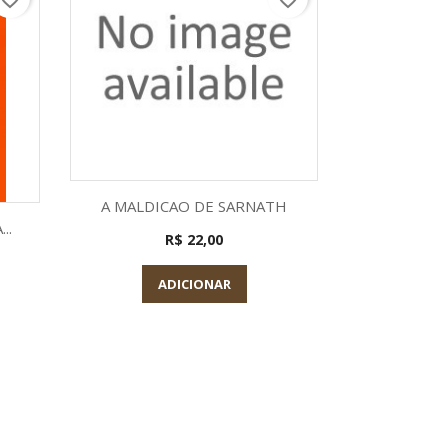
Visualização rápida

A MALDICAO DE SARNATH
a
Visu

..
O RELOJO
R$ 22,00
ADICIONAR
A