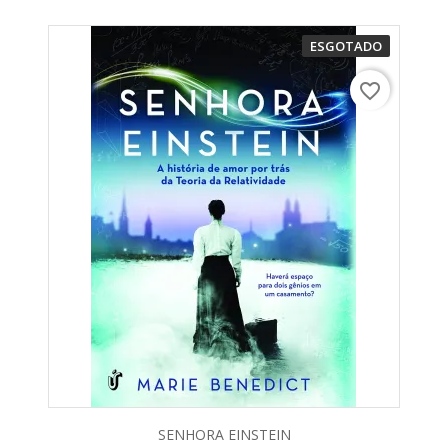
ESGOTADO
favorite_border
SENHORA EINSTEIN