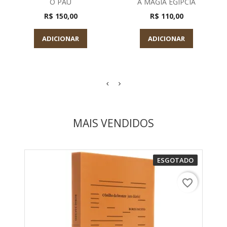
O PAU
A MAGIA EGIPCIA
R$ 150,00
R$ 110,00
ADICIONAR
ADICIONAR
MAIS VENDIDOS
ESGOTADO
favorite_border