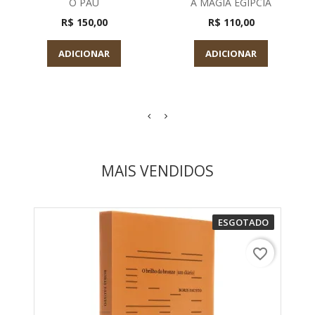
O PAU
A MAGIA EGIPCIA
R$ 150,00
R$ 110,00
ADICIONAR
ADICIONAR
MAIS VENDIDOS
ESGOTADO
favorite_border