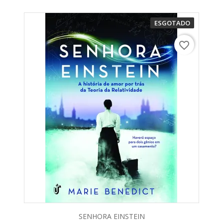
ESGOTADO
favorite_border
SENHORA EINSTEIN