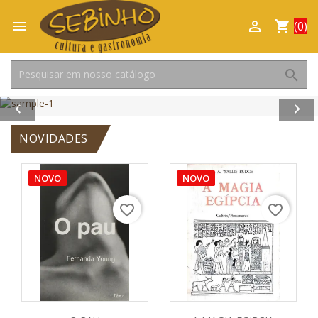

shopping_cart

(0)
search


Anterior
Pró
Não achou o que procura?
NOVIDADES
Entre em contato por WhatsApp.
NOVO
NOVO
favorite_border
favorite_border