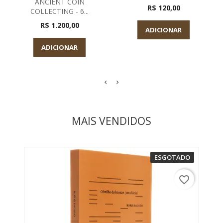
ANCIENT COIN
R$ 120,00
COLLECTING - 6...
R$ 1.200,00
ADICIONAR
ADICIONAR
MAIS VENDIDOS
ESGOTADO
favorite_border