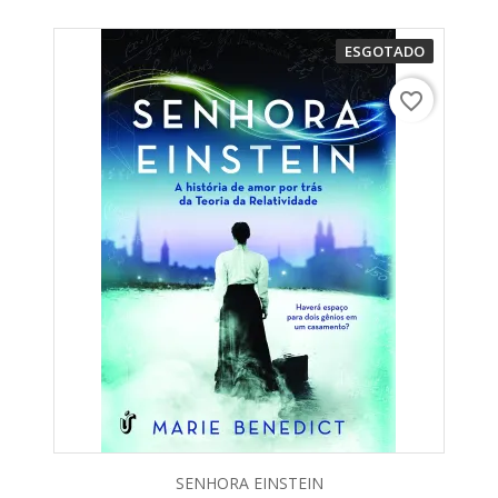
ESGOTADO
favorite_border
SENHORA EINSTEIN