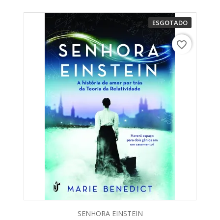
ESGOTADO
favorite_border
SENHORA EINSTEIN