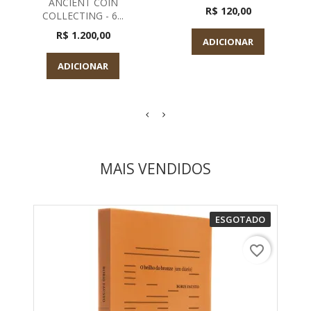
ANCIENT COIN
R$ 120,00
COLLECTING - 6...
R$ 1.200,00
ADICIONAR
ADICIONAR
MAIS VENDIDOS
ESGOTADO
favorite_border