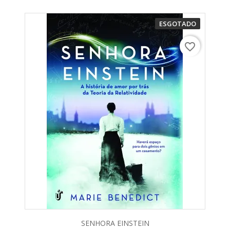
ESGOTADO
favorite_border
SENHORA EINSTEIN