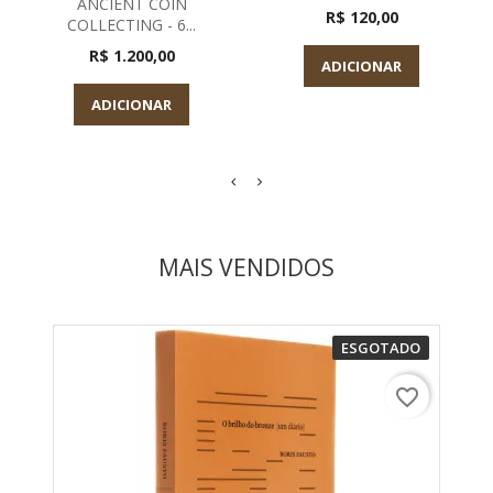
ANCIENT COIN
R$ 120,00
COLLECTING - 6...
R$ 1.200,00
ADICIONAR
ADICIONAR
MAIS VENDIDOS
ESGOTADO
favorite_border