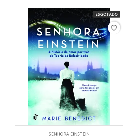
ESGOTADO
favorite_border
SENHORA EINSTEIN