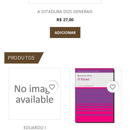
A DITADURA DOS GENERAIS
R$ 27,00
ADICIONAR
PRODUTOS
favorite_border
favorite_border
EDUARDO I