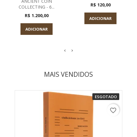
ANCIENT COIN
R$ 120,00
COLLECTING - 6...
R$ 1.200,00
ADICIONAR
ADICIONAR
MAIS VENDIDOS
ESGOTADO
favorite_border