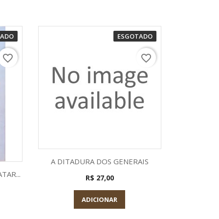
TADO
ESGOTADO
favorite_border
favorite_border
Visualização rápida

A DITADURA DOS GENERAIS
a
TAR...
R$ 27,00
ADICIONAR