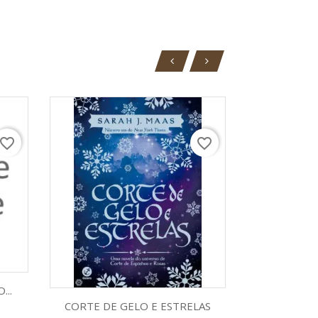
avorite_border
favorite_border
V

NOSSO 
a
...
A
Visualização rápida

CORTE DE GELO E ESTRELAS