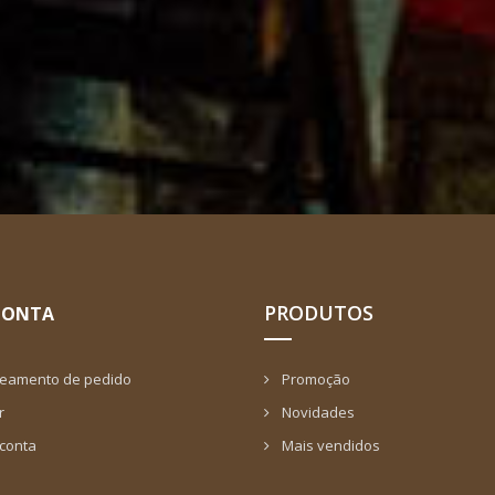
PRODUTOS
CONTA
reamento de pedido
Promoção
r
Novidades
 conta
Mais vendidos