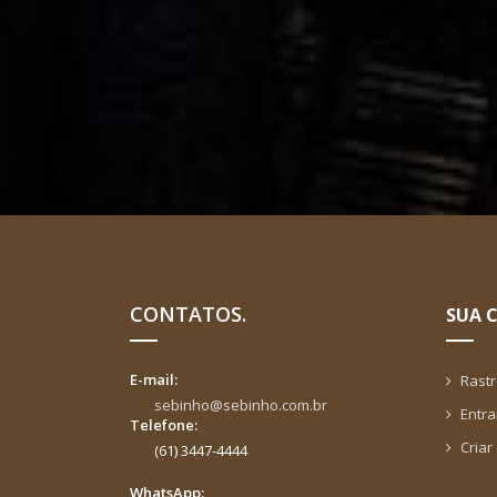
CONTATOS.
SUA 
E-mail:
Rast
sebinho@sebinho.com.br
Entra
Telefone:
Criar
(61) 3447-4444
WhatsApp: