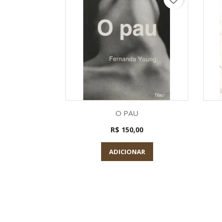
Visualização rápida

O PAU
R$ 150,00
ADICIONAR