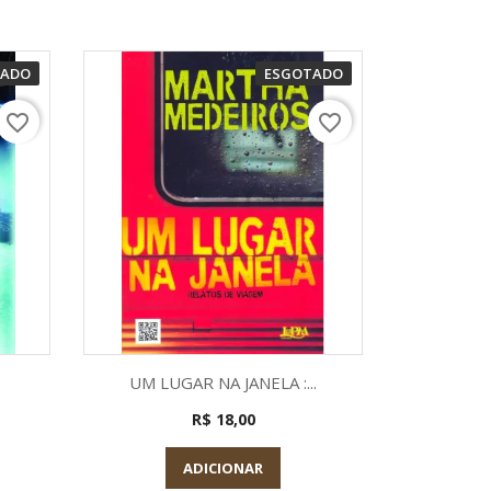
TADO
ESGOTADO
favorite_border
favorite_border
a
Visualização rápida

UM LUGAR NA JANELA :...
R$ 18,00
ADICIONAR