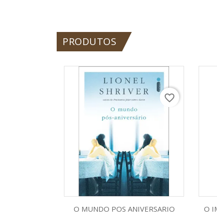
PRODUTOS
favorite_border
Visualização rápida

O MUNDO POS ANIVERSARIO
O I