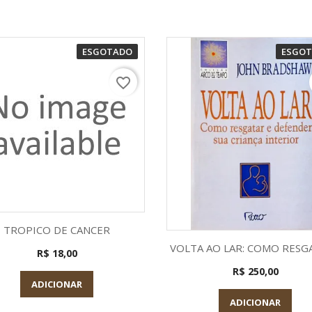
ESGOTADO
ESGO
favorite_border
Visualização rápida

TROPICO DE CANCER
Visualização rápid

VOLTA AO LAR: COMO RESGA
R$ 18,00
R$ 250,00
ADICIONAR
ADICIONAR