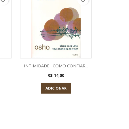
a
Visualização rápida
Visu


INTIMIDADE : COMO CONFIAR...
TUDO QUE E 
R$ 14,00
ADICIONAR
A