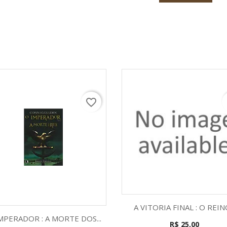
favorite_border
f
Visualização rápid

A VITORIA FINAL : O REINO
Visualização rápida

MPERADOR : A MORTE DOS...
R$ 25,00