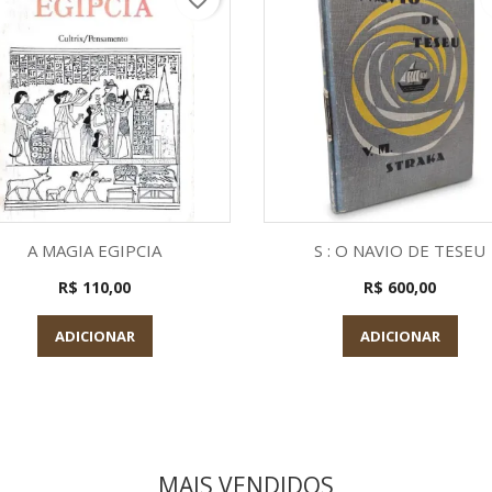
Visualização rápida
Visualização rápid


A MAGIA EGIPCIA
S : O NAVIO DE TESEU
R$ 110,00
R$ 600,00
ADICIONAR
ADICIONAR
MAIS VENDIDOS