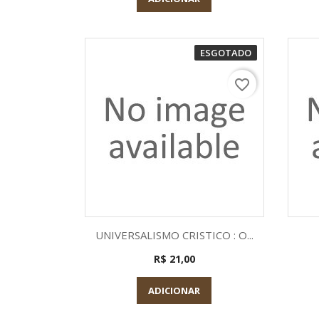
ESGOTADO
favorite_border
Visualização rápida

UNIVERSALISMO CRISTICO : O...
R$ 21,00
ADICIONAR