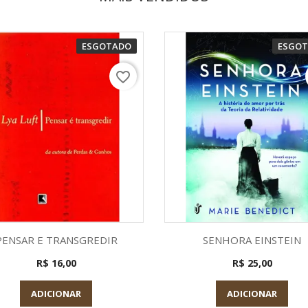
ESGOTADO
ESGO
favorite_border
Visualização rápida
Visualização rápid


PENSAR E TRANSGREDIR
SENHORA EINSTEIN
R$ 16,00
R$ 25,00
ADICIONAR
ADICIONAR