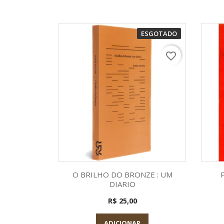
ESGOTADO
favorite_border
Visualização rápida

O BRILHO DO BRONZE : UM
DIARIO
R$ 25,00
ADICIONAR