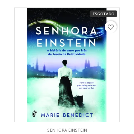
ESGOTADO
favorite_border
SENHORA EINSTEIN