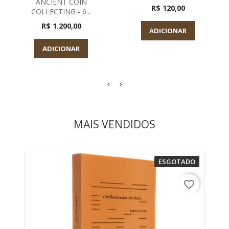
ANCIENT COIN
R$ 120,00
COLLECTING - 6...
R$ 1.200,00
ADICIONAR
ADICIONAR
MAIS VENDIDOS
ESGOTADO
favorite_border