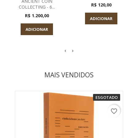
ANCIENT COIN
R$ 120,00
COLLECTING - 6...
R$ 1.200,00
ADICIONAR
ADICIONAR
MAIS VENDIDOS
ESGOTADO
favorite_border