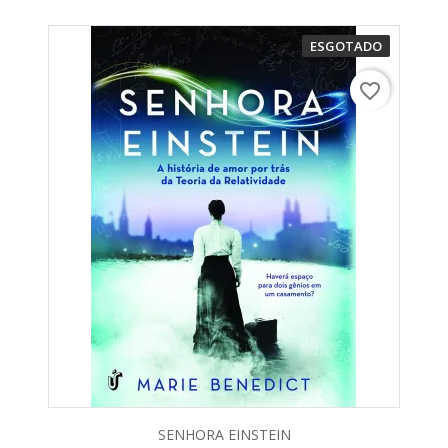
ESGOTADO
favorite_border
SENHORA EINSTEIN