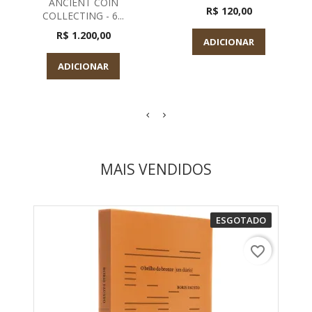
ANCIENT COIN
R$ 120,00
COLLECTING - 6...
R$ 1.200,00
ADICIONAR
ADICIONAR
MAIS VENDIDOS
ESGOTADO
favorite_border