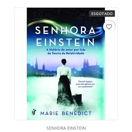
ESGOTADO
favorite_border
SENHORA EINSTEIN