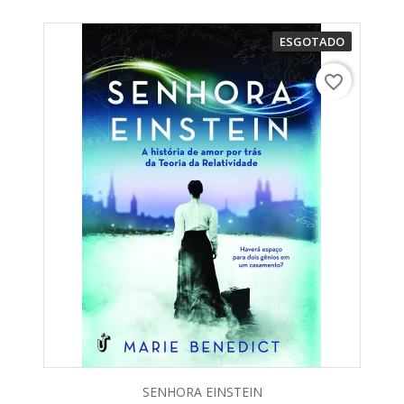
ESGOTADO
favorite_border
SENHORA EINSTEIN