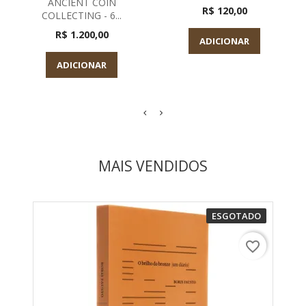
ANCIENT COIN
R$ 120,00
COLLECTING - 6...
R$ 1.200,00
ADICIONAR
ADICIONAR
MAIS VENDIDOS
ESGOTADO
favorite_border