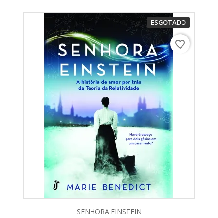
ESGOTADO
favorite_border
SENHORA EINSTEIN