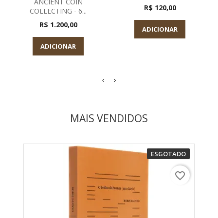
ANCIENT COIN
R$ 120,00
COLLECTING - 6...
R$ 1.200,00
ADICIONAR
ADICIONAR
MAIS VENDIDOS
ESGOTADO
favorite_border