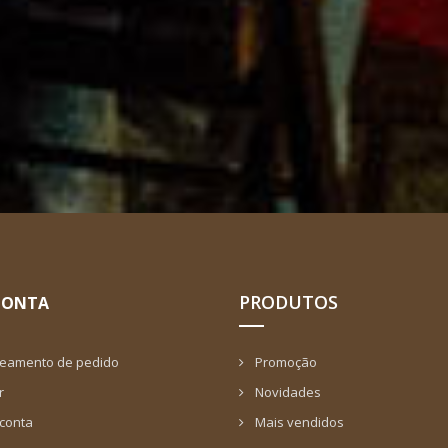
PRODUTOS
CONTA
reamento de pedido
Promoção
r
Novidades
 conta
Mais vendidos