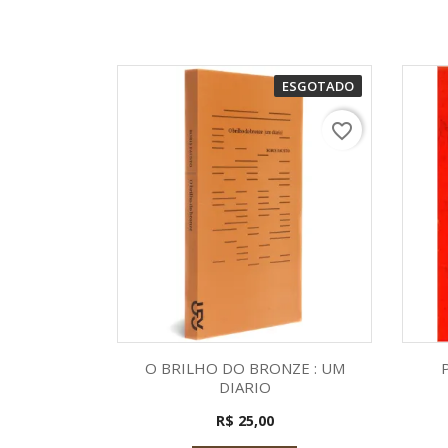
ESGOTADO
favorite_border
Visualização rápida

O BRILHO DO BRONZE : UM
DIARIO
R$ 25,00