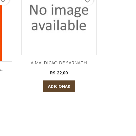
Visualização rápida

A MALDICAO DE SARNATH
a
Visu

..
O RELOJO
R$ 22,00
ADICIONAR
A