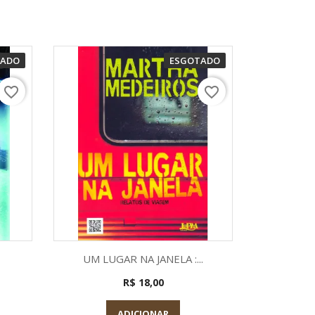
TADO
ESGOTADO
favorite_border
favorite_border
a
Visualização rápida

UM LUGAR NA JANELA :...
R$ 18,00
ADICIONAR