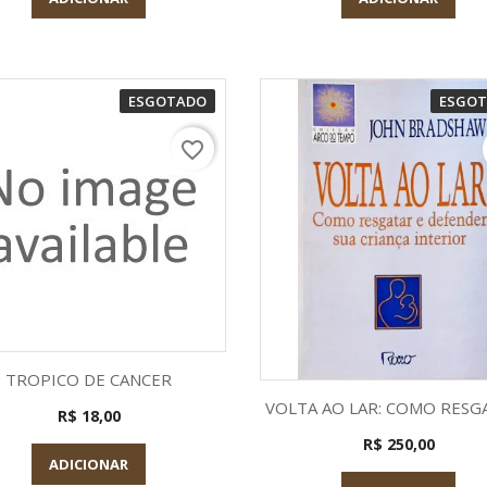
ESGOTADO
ESGO
favorite_border
Visualização rápida

TROPICO DE CANCER
Visualização rápid

VOLTA AO LAR: COMO RESGA
R$ 18,00
R$ 250,00
ADICIONAR