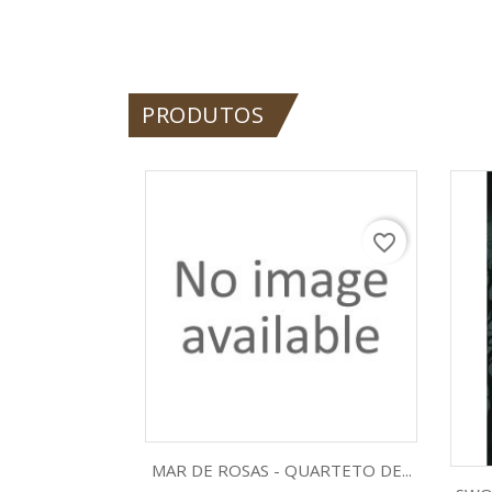
PRODUTOS
favorite_border
Visualização rápida

MAR DE ROSAS - QUARTETO DE...