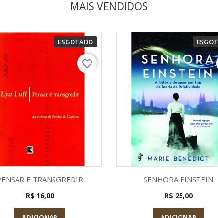
MAIS VENDIDOS
ESGOTADO
ESGO
favorite_border
Visualização rápida
Visualização rápid


PENSAR E TRANSGREDIR
SENHORA EINSTEIN
R$ 16,00
R$ 25,00
ADICIONAR
ADICIONAR