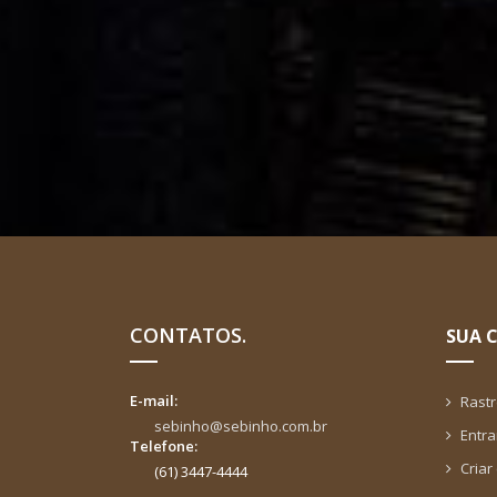
CONTATOS.
SUA 
E-mail:
Rast
sebinho@sebinho.com.br
Entra
Telefone:
Criar
(61) 3447-4444