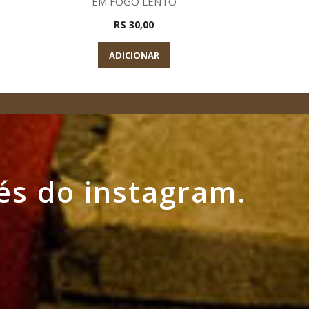
EM FOGO LENTO
R$ 30,00
A
ADICIONAR
és do instagram.