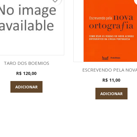
Visualização rápida

TARO DOS BOEMIOS
Visualização rápid

ESCREVENDO PELA NOVA.
R$ 120,00
R$ 11,00
ADICIONAR
ADICIONAR