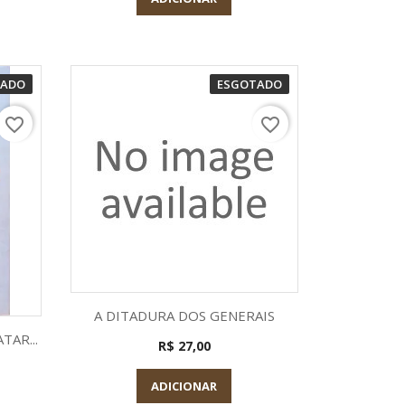
TADO
ESGOTADO
favorite_border
favorite_border
Visualização rápida

A DITADURA DOS GENERAIS
a
TAR...
R$ 27,00
ADICIONAR