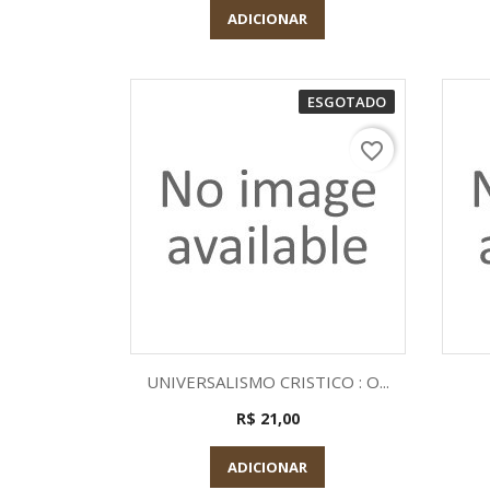
ADICIONAR
ESGOTADO
favorite_border
Visualização rápida

UNIVERSALISMO CRISTICO : O...
R$ 21,00
ADICIONAR