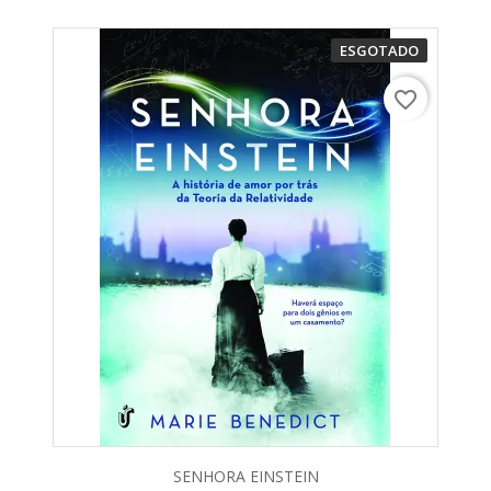
ESGOTADO
favorite_border
SENHORA EINSTEIN