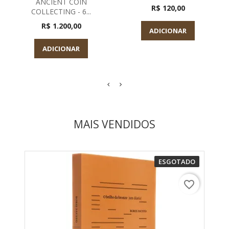
ANCIENT COIN
R$ 120,00
COLLECTING - 6...
R$ 1.200,00
ADICIONAR
ADICIONAR
MAIS VENDIDOS
ESGOTADO
favorite_border