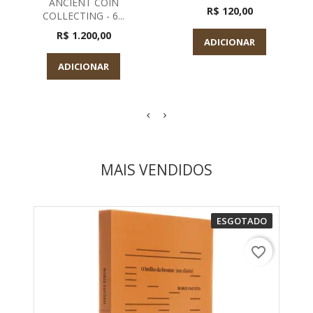
ANCIENT COIN
R$ 120,00
COLLECTING - 6...
R$ 1.200,00
ADICIONAR
ADICIONAR
MAIS VENDIDOS
ESGOTADO
favorite_border