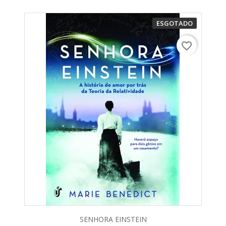
ESGOTADO
favorite_border
SENHORA EINSTEIN