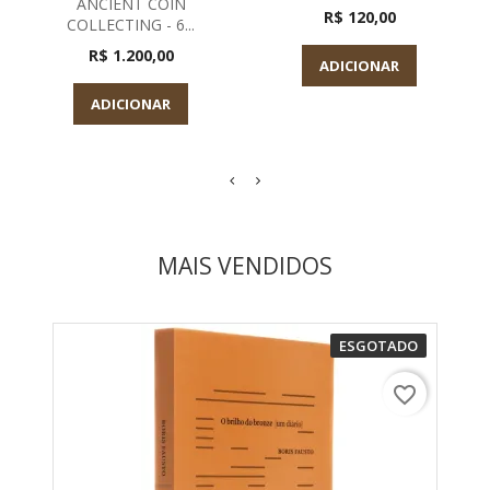
ANCIENT COIN
R$ 120,00
COLLECTING - 6...
R$ 1.200,00
ADICIONAR
ADICIONAR
MAIS VENDIDOS
ESGOTADO
favorite_border