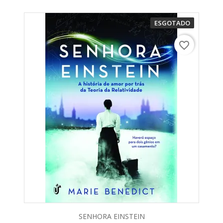
ESGOTADO
favorite_border
SENHORA EINSTEIN