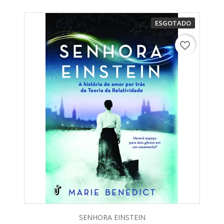
ESGOTADO
favorite_border
SENHORA EINSTEIN