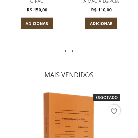
O PAU
A MAGIA EGIPCIA
R$ 150,00
R$ 110,00
ADICIONAR
ADICIONAR
MAIS VENDIDOS
ESGOTADO
favorite_border