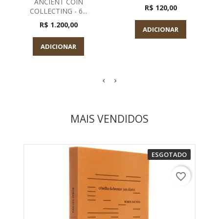
ANCIENT COIN
R$ 120,00
COLLECTING - 6...
R$ 1.200,00
ADICIONAR
ADICIONAR
MAIS VENDIDOS
ESGOTADO
favorite_border