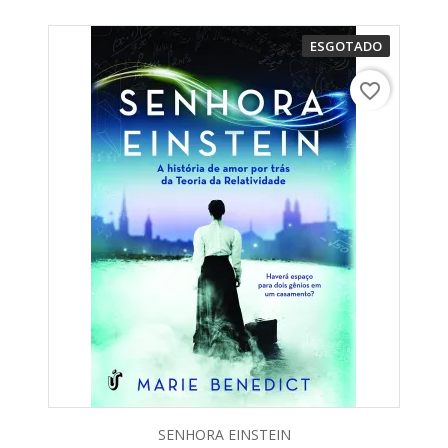
ESGOTADO
favorite_border
SENHORA EINSTEIN