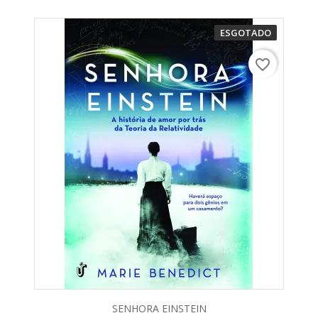
ESGOTADO
favorite_border
SENHORA EINSTEIN