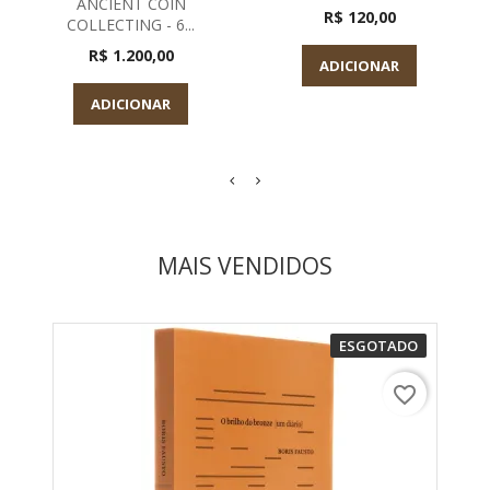
ANCIENT COIN
R$ 120,00
COLLECTING - 6...
R$ 1.200,00
ADICIONAR
ADICIONAR
MAIS VENDIDOS
ESGOTADO
favorite_border