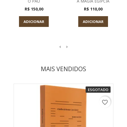
O PAU
A MAGIA EGIPCIA
R$ 150,00
R$ 110,00
ADICIONAR
ADICIONAR
MAIS VENDIDOS
ESGOTADO
favorite_border