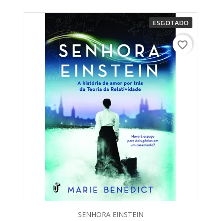
ESGOTADO
favorite_border
SENHORA EINSTEIN