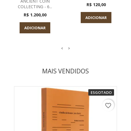
ANCIENT COIN
R$ 120,00
COLLECTING - 6...
R$ 1.200,00
ADICIONAR
ADICIONAR
MAIS VENDIDOS
ESGOTADO
favorite_border