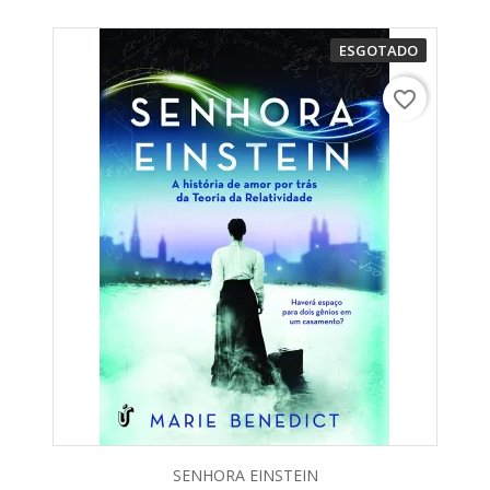
ESGOTADO
favorite_border
SENHORA EINSTEIN